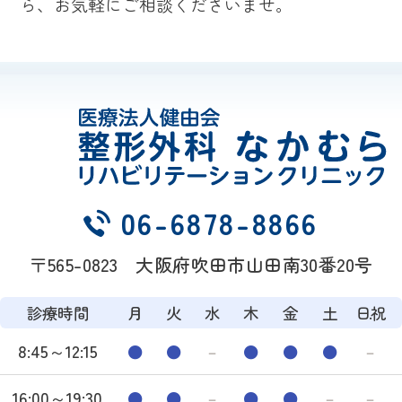
ら、お気軽にご相談くださいませ。
06-6878-8866
〒565-0823 大阪府吹田市山田南30番20号
診療時間
月
火
水
木
金
土
日.祝
8:45～12:15
●
●
－
●
●
●
－
16:00～19:30
●
●
－
●
●
－
－